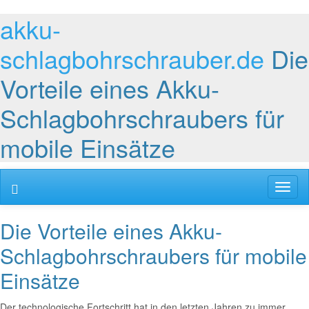
akku-
schlagbohrschrauber.de
Die
Vorteile eines Akku-
Schlagbohrschraubers für
mobile Einsätze
Toggl
naviga
Die Vorteile eines Akku-
Schlagbohrschraubers für mobile
Einsätze
Der technologische Fortschritt hat in den letzten Jahren zu immer