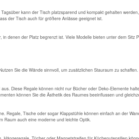
he. Tagsüber kann der Tisch platzsparend und kompakt gehalten werden,
dass der Tisch auch für größere Anlässe geeignet ist.
in denen der Platz begrenzt ist. Viele Modelle bieten unter dem Sitz Pla
 Nutzen Sie die Wände sinnvoll, um zusätzlichen Stauraum zu schaffen.
al aus. Diese Regale können nicht nur Bücher oder Deko-Elemente hal
menten können Sie die Ästhetik des Raumes beeinflussen und gleichze
e. Regale, Tische oder sogar Klappstühle können einfach an der Wand
dem Raum auch eine moderne und leichte Optik.
Hängeregale, Tücher oder Magnetstreifen für Küchenutensilien können