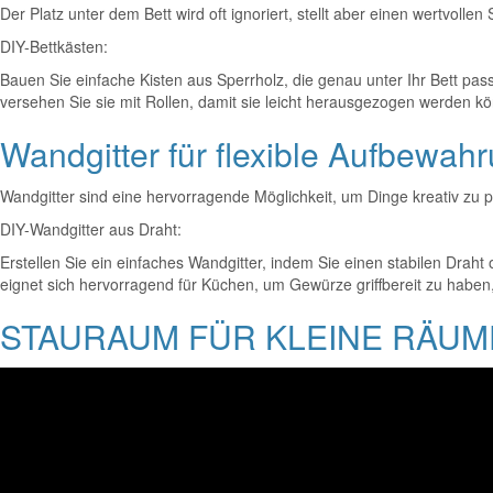
Der Platz unter dem Bett wird oft ignoriert, stellt aber einen wertvo
DIY-Bettkästen:
Bauen Sie einfache Kisten aus Sperrholz, die genau unter Ihr Bett pas
versehen Sie sie mit Rollen, damit sie leicht herausgezogen werden kö
Wandgitter für flexible Aufbewah
Wandgitter sind eine hervorragende Möglichkeit, um Dinge kreativ zu 
DIY-Wandgitter aus Draht:
Erstellen Sie ein einfaches Wandgitter, indem Sie einen stabilen Drah
eignet sich hervorragend für Küchen, um Gewürze griffbereit zu haben, 
STAURAUM FÜR KLEINE RÄUME! 