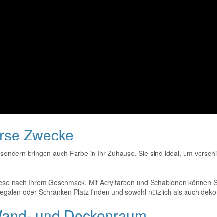
erse Zwecke
sondern bringen auch Farbe in Ihr Zuhause. Sie sind ideal, um versch
se nach Ihrem Geschmack. Mit Acrylfarben und Schablonen können Sie
 Regalen oder Schränken Platz finden und sowohl nützlich als auch dekor
 Wand- und Deckenraum